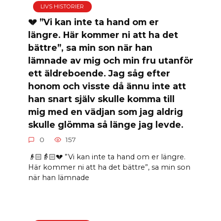
LIVS HISTORIER
💔 ”Vi kan inte ta hand om er
längre. Här kommer ni att ha det
bättre”, sa min son när han
lämnade av mig och min fru utanför
ett äldreboende. Jag såg efter
honom och visste då ännu inte att
han snart själv skulle komma till
mig med en vädjan som jag aldrig
skulle glömma så länge jag levde.
0
157
👴🏻👵🏻💔 ”Vi kan inte ta hand om er längre.
Här kommer ni att ha det bättre”, sa min son
när han lämnade