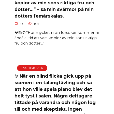
kopior av min sons riktiga fru och
dotter…” – sa min svärmor på min
dotters femårskalas.
0
101
💔🎂🥀 ”Hur mycket ni än försöker kommer ni
ändå alltid att vara kopior av min sons riktiga
fru och dotter…”
LIVS HISTORIER
✨ När en blind flicka gick upp på
scenen i en talangtävling och sa
att hon ville spela piano blev det
helt tyst i salen. Några deltagare
tittade på varandra och någon log
till och med skeptiskt. Ingen