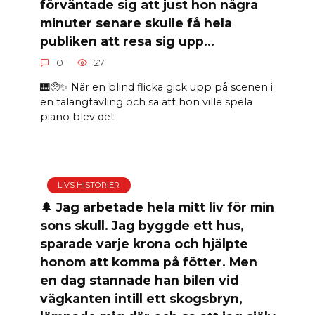
förväntade sig att just hon några
minuter senare skulle få hela
publiken att resa sig upp…
0
27
🎹🥺✨ När en blind flicka gick upp på scenen i
en talangtävling och sa att hon ville spela
piano blev det
LIVS HISTORIER
🌲 Jag arbetade hela mitt liv för min
sons skull. Jag byggde ett hus,
sparade varje krona och hjälpte
honom att komma på fötter. Men
en dag stannade han bilen vid
vägkanten intill ett skogsbryn,