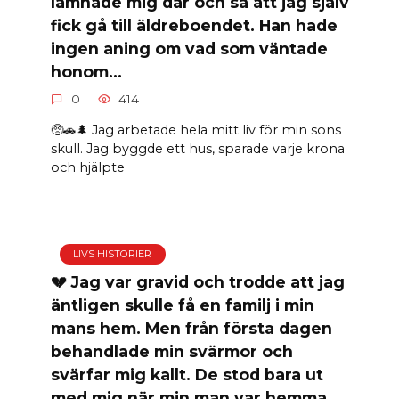
lämnade mig där och sa att jag själv
fick gå till äldreboendet. Han hade
ingen aning om vad som väntade
honom…
0
414
🥺🚗🌲 Jag arbetade hela mitt liv för min sons
skull. Jag byggde ett hus, sparade varje krona
och hjälpte
LIVS HISTORIER
💔 Jag var gravid och trodde att jag
äntligen skulle få en familj i min
mans hem. Men från första dagen
behandlade min svärmor och
svärfar mig kallt. De stod bara ut
med mig när min man var hemma.