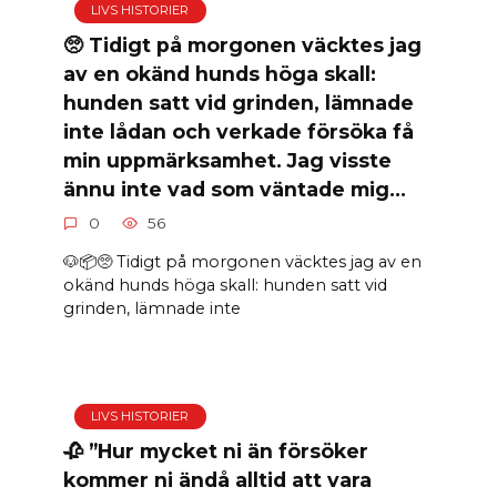
LIVS HISTORIER
🥺 Tidigt på morgonen väcktes jag
av en okänd hunds höga skall:
hunden satt vid grinden, lämnade
inte lådan och verkade försöka få
min uppmärksamhet. Jag visste
ännu inte vad som väntade mig…
0
56
🐶📦🥺 Tidigt på morgonen väcktes jag av en
okänd hunds höga skall: hunden satt vid
grinden, lämnade inte
LIVS HISTORIER
🥀 ”Hur mycket ni än försöker
kommer ni ändå alltid att vara